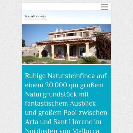
Ruhige Natursteinfinca auf
einem 20.000 qm großem
Naturgrundstück mit
fantastischem Ausblick
und großem Pool zwischen
Arta und Sant Llorenc im
Nordosten von Mallorca